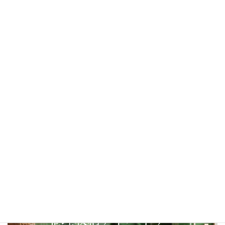
土屋ホーム季刊誌「一億の住まいと財産」2026
年夏号、掲載コラムのご紹介
2026年7月14日
整理収納アドバイザー2級認定講座