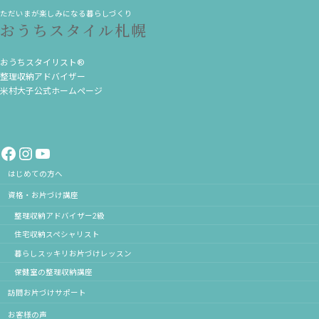
ただいまが楽しみになる暮らしづくり
おうちスタイル札幌
おうちスタイリスト®
整理収納アドバイザー
米村大子公式ホームページ
Facebook
Instagram
YouTube
はじめての方へ
資格・お片づけ講座
整理収納アドバイザー2級
住宅収納スペシャリスト
暮らしスッキリお片づけレッスン
保健室の整理収納講座
訪問お片づけサポート
お客様の声