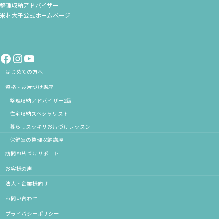
整理収納アドバイザー
米村大子公式ホームページ
Facebook
Instagram
YouTube
はじめての方へ
資格・お片づけ講座
整理収納アドバイザー2級
住宅収納スペシャリスト
暮らしスッキリお片づけレッスン
保健室の整理収納講座
訪問お片づけサポート
お客様の声
法人・企業様向け
お問い合わせ
プライバシーポリシー