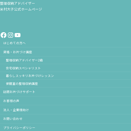
整理収納アドバイザー
米村大子公式ホームページ
Facebook
Instagram
YouTube
はじめての方へ
資格・お片づけ講座
整理収納アドバイザー2級
住宅収納スペシャリスト
暮らしスッキリお片づけレッスン
保健室の整理収納講座
訪問お片づけサポート
お客様の声
法人・企業様向け
お問い合わせ
プライバシーポリシー