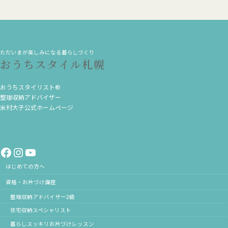
ただいまが楽しみになる暮らしづくり
おうちスタイル札幌
おうちスタイリスト®
整理収納アドバイザー
米村大子公式ホームページ
Facebook
Instagram
YouTube
はじめての方へ
資格・お片づけ講座
整理収納アドバイザー2級
住宅収納スペシャリスト
暮らしスッキリお片づけレッスン