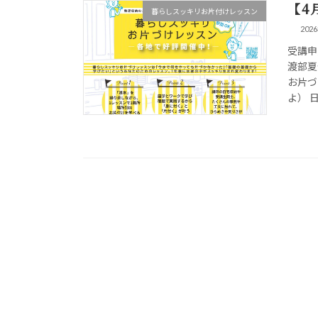
【4
暮らしスッキリお片付けレッスン
202
受講申
渡部夏
お片づ
よ） 日時