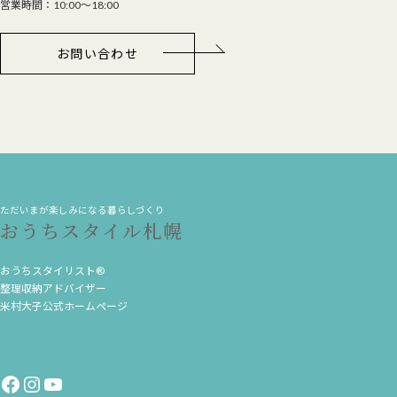
営業時間：10:00～18:00
お問い合わせ
ただいまが楽しみになる暮らしづくり
おうちスタイル札幌
おうちスタイリスト®
整理収納アドバイザー
米村大子公式ホームページ
Facebook
Instagram
YouTube